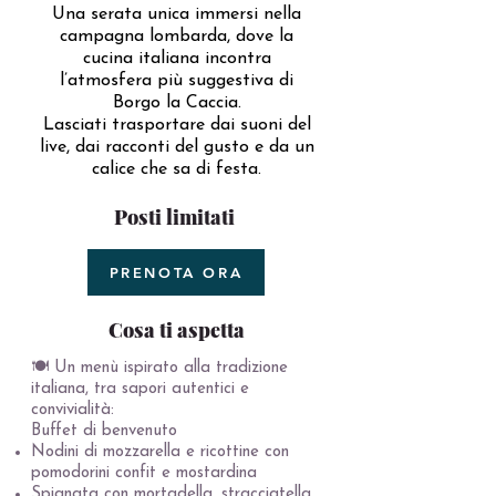
Una serata unica immersi nella
campagna lombarda, dove la
cucina italiana incontra
l’atmosfera più suggestiva di
Borgo la Caccia.
Lasciati trasportare dai suoni del
live, dai racconti del gusto e da un
calice che sa di festa.
Posti limitati
PRENOTA ORA
Cosa ti aspetta
🍽️ Un menù ispirato alla tradizione
italiana, tra sapori autentici e
convivialità:
Buffet di benvenuto
Nodini di mozzarella e ricottine con
pomodorini confit e mostardina
Spianata con mortadella, stracciatella