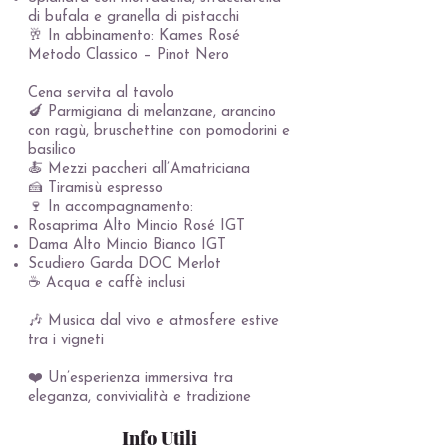
di bufala e granella di pistacchi
🥂 In abbinamento: Kames Rosé
Metodo Classico – Pinot Nero
Cena servita al tavolo
🍆 Parmigiana di melanzane, arancino
con ragù, bruschettine con pomodorini e
basilico
🍝 Mezzi paccheri all’Amatriciana
🍰 Tiramisù espresso
🍷 In accompagnamento:
Rosaprima Alto Mincio Rosé IGT
Dama Alto Mincio Bianco IGT
Scudiero Garda DOC Merlot
☕ Acqua e caffè inclusi
🎶 Musica dal vivo e atmosfere estive
tra i vigneti
❤️ Un’esperienza immersiva tra
eleganza, convivialità e tradizione
Info Utili