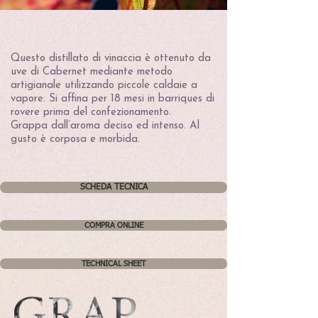
Questo distillato di vinaccia è ottenuto da
uve di Cabernet mediante metodo
artigianale utilizzando piccole caldaie a
vapore. Si affina per 18 mesi in barriques di
rovere prima del confezionamento.
Grappa dall’aroma deciso ed intenso. Al
gusto è corposa e morbida.
SCHEDA TECNICA
COMPRA ONLINE
TECHNICAL SHEET