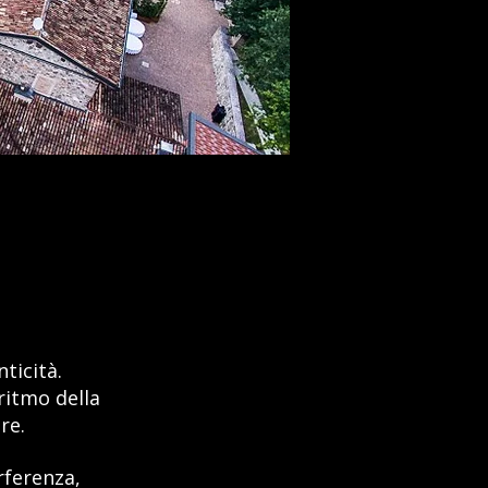
ticità.
ritmo della
re.
rferenza,