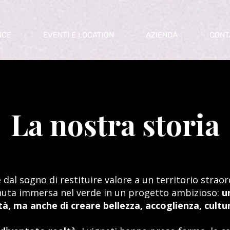
NCE
EVENTI E LOCATION
AZIENDA
CONT
La nostra storia
dal sogno di restituire valore a un territorio straor
uta immersa nel verde in un progetto ambizioso:
u
ità, ma anche di creare bellezza, accoglienza, cultu