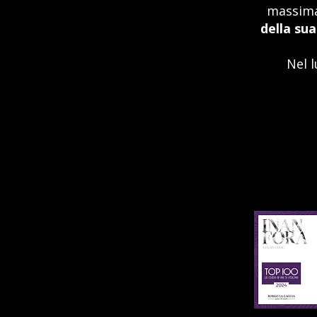
massima
della sua
Nel l