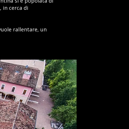
ntina si è popolata di
 in cerca di
vuole rallentare, un