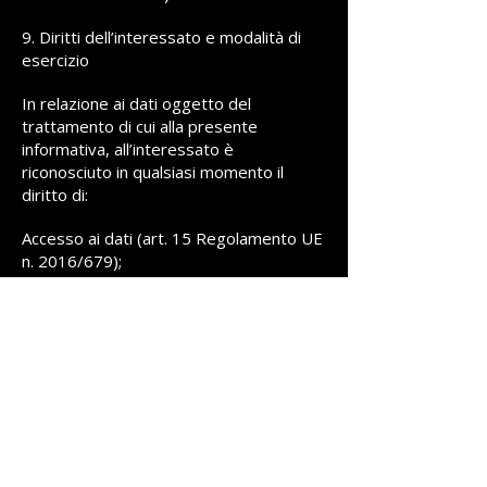
9. Diritti dell’interessato e modalità di
esercizio
In relazione ai dati oggetto del
trattamento di cui alla presente
informativa, all’interessato è
riconosciuto in qualsiasi momento il
diritto di:
Accesso ai dati (art. 15 Regolamento UE
n. 2016/679);
Rettifica dei dati (art. 16 Regolamento
UE n. 2016/679);
Cancellazione dei dati (art. 17
Regolamento UE n. 2016/679);
Limitazione al trattamento (art. 18
Regolamento UE n. 2016/679);
Ottenere comunicazione di eventuali
aggiornamenti, rettifiche e/o
integrazioni dei tuoi dati personali