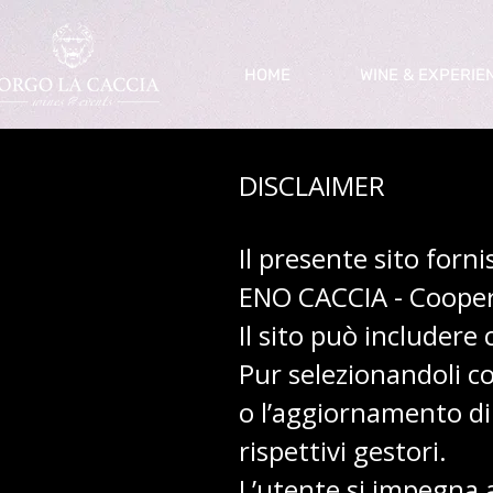
HOME
WINE & EXPERIE
DISCLAIMER
Il presente sito forni
ENO CACCIA - Coopera
Il sito può includere
Pur selezionandoli c
o l’aggiornamento di 
rispettivi gestori.
L’utente si impegna a