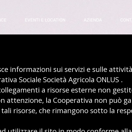
NCE
EVENTI E LOCATION
AZIENDA
CONT
sce informazioni sui servizi e sulle attivi
tiva Sociale Società Agricola ONLUS .
 collegamenti a risorse esterne non gesti
on attenzione, la Cooperativa non può ga
tali risorse, che rimangono sotto la resp
d utilizzare il sito in modo conforme all