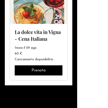
La dolce vita in Vigna
- Cena Italiana
Inizia il 29 ago
60
60 €
euro
Caricamento disponibilità...
Prenota