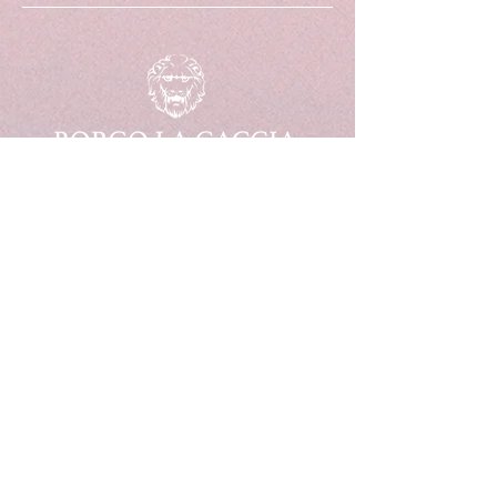
Loc. Caccia, 1 25010
POZZOLENGO (BS) Italy
MENU
WINE & EXPERIENCE
EVENTI E LOCATION
AZIENDA
SHOP